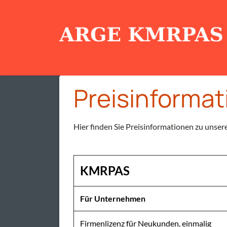
Zum Inhalt springen
Home
Die ARGE
Produkte
Downloa
Preisinforma
Hier finden Sie Preisinformationen zu unse
KMRPAS
Für Unternehmen
Firmenlizenz für Neukunden, einmalig