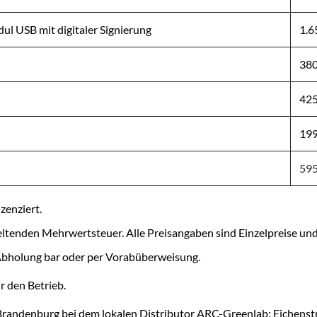
ul USB mit digitaler Signierung
1.6
380
425
199
595
zenziert.
s geltenden Mehrwertsteuer. Alle Preisangaben sind Einzelpreise und
/Abholung bar oder per Vorabüberweisung.
 den Betrieb.
-Brandenburg bei dem lokalen Distributor ARC-Greenlab: Eichenstr